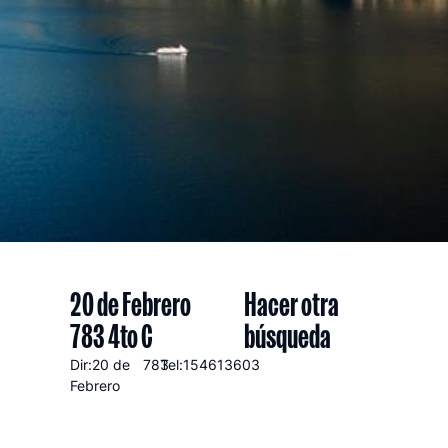
20 de Febrero
Hacer otra
783 4to C
búsqueda
Dir:20 de
783
Tel:154613603
Febrero